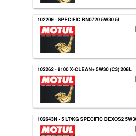
102209 - SPECIFIC RN0720 5W30 5L
102262 - 8100 X-CLEAN+ 5W30 (C3) 208L
102643N - 5 LT/KG SPECIFIC DEXOS2 5W3