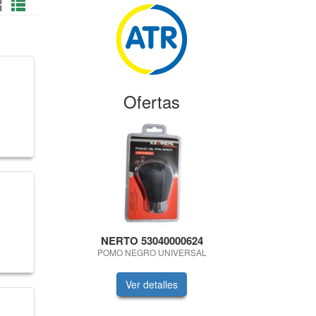
Ofertas
NERTO 53040000624
NERT
POMO NEGRO UNIVERSAL
VARUILLA A
Ver detalles
V