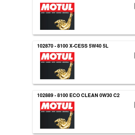
102870 - 8100 X-CESS 5W40 5L
102889 - 8100 ECO CLEAN 0W30 C2