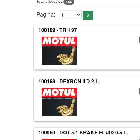
Total productos
145
Página:
100189 - TRH 97
100198 - DEXRON II D 2 L.
100950 - DOT 5.1 BRAKE FLUID 0.5 L.