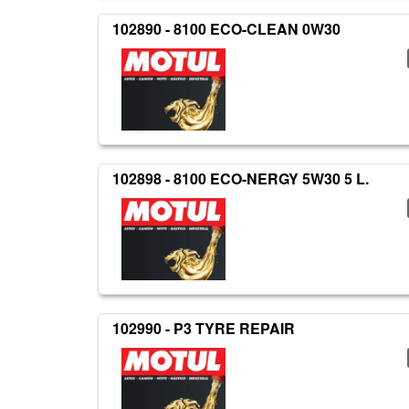
102890 - 8100 ECO-CLEAN 0W30
102898 - 8100 ECO-NERGY 5W30 5 L.
102990 - P3 TYRE REPAIR