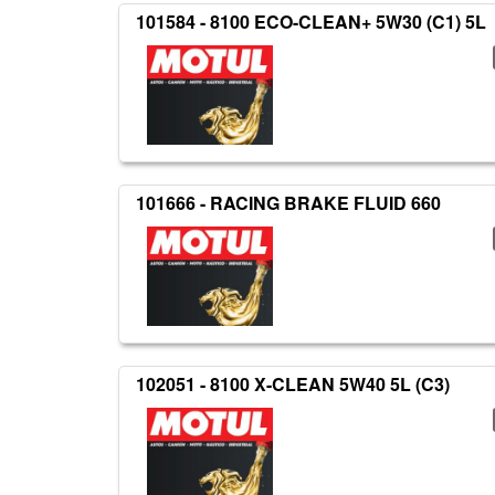
101584 - 8100 ECO-CLEAN+ 5W30 (C1) 5L
101666 - RACING BRAKE FLUID 660
102051 - 8100 X-CLEAN 5W40 5L (C3)