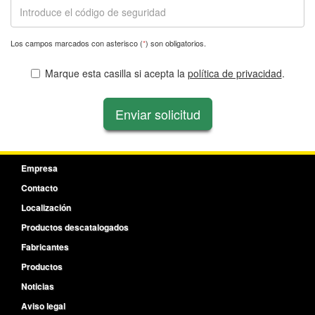
Los campos marcados con asterisco (
*
) son obligatorios.
Marque esta casilla si acepta la
política de privacidad
.
Enviar solicitud
Empresa
Contacto
Localización
Productos descatalogados
Fabricantes
Productos
Noticias
Aviso legal