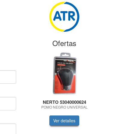
Ofertas
NERTO 53040000624
Cg
POMO NEGRO UNIVERSAL
HIGIENIZAN
MA
Ver detalles
V