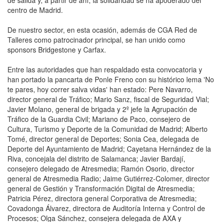
de salida y, a partir de ahí, la solidaridad se ha apoderado del
centro de Madrid.
De nuestro sector, en esta ocasión, además de CGA Red de
Talleres como patrocinador principal, se han unido como
sponsors Bridgestone y Carfax.
Entre las autoridades que han respaldado esta convocatoria y
han portado la pancarta de Ponle Freno con su histórico lema 'No
te pares, hoy correr salva vidas' han estado: Pere Navarro,
director general de Tráfico; Mario Sanz, fiscal de Seguridad Vial;
Javier Molano, general de brigada y 2º jefe la Agrupación de
Tráfico de la Guardia Civil; Mariano de Paco, consejero de
Cultura, Turismo y Deporte de la Comunidad de Madrid; Alberto
Tomé, director general de Deportes; Sonia Cea, delegada de
Deporte del Ayuntamiento de Madrid; Cayetana Hernández de la
Riva, concejala del distrito de Salamanca; Javier Bardají,
consejero delegado de Atresmedia; Ramón Osorio, director
general de Atresmedia Radio; Jaime Gutiérrez-Colomer, director
general de Gestión y Transformación Digital de Atresmedia;
Patricia Pérez, directora general Corporativa de Atresmedia;
Covadonga Álvarez, directora de Auditoría Interna y Control de
Procesos; Olga Sánchez, consejera delegada de AXA y